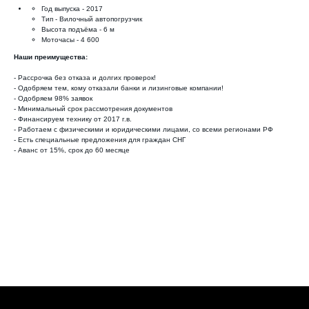
Год выпуска - 2017
Тип - Вилочный автопогрузчик
Высота подъёма - 6 м
Моточасы - 4 600
Наши преимущества:
- Рассрочка без отказа и долгих проверок!
- Одобряем тем, кому отказали банки и лизинговые компании!
- Одобряем 98% заявок
- Минимальный срок рассмотрения документов
- Финансируем технику от 2017 г.в.
- Работаем с физическими и юридическими лицами, со всеми регионами РФ
- Есть специальные предложения для граждан СНГ
- Аванс от 15%, срок до 60 месяце