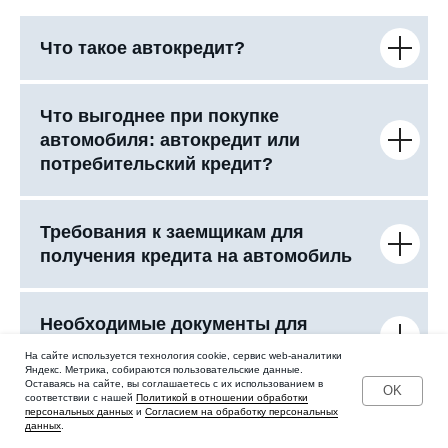
Что такое автокредит?
Что выгоднее при покупке
автомобиля: автокредит или
потребительский кредит?
Требования к заемщикам для
получения кредита на автомобиль
Необходимые документы для
получения кредита на авто
На сайте используется технология cookie, сервис web-аналитики
Яндекс. Метрика, собираются пользовательские данные.
Оставаясь на сайте, вы соглашаетесь с их использованием в
OK
соответствии с нашей
Политикой в отношении обработки
персональных данных
Можно ли досрочно погасить кредит
и
Согласием на обработку персональных
данных
.
на автомобиль?