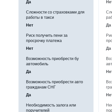
Да
Не
Сложности со страховками для
Сл
работы в такси
раб
Нет
Да
Риск получить пени за
Рис
просрочку платежа
пр
Нет
Да
Возможность приобрести бу
Во
автомобиль
ав
Да
Не
Возможность приобрести авто
Во
гражданам СНГ
гр
Да
Не
Необходимость залога или
Не
поручителей
по