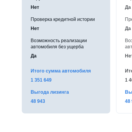
Нет
Да
Проверка кредитной истории
Пр
Нет
Да
Возможность реализации
Во
автомобиля без ущерба
ав
Да
Не
Итого сумма автомобиля
Ит
1 351 649
1 4
Выгода лизинга
Вы
48 943
48