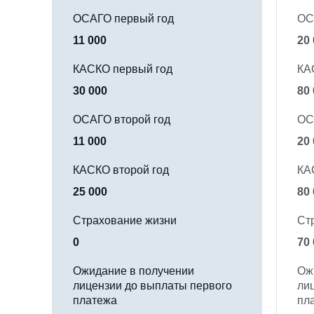
ОСАГО первый год
ОС
11 000
20
КАСКО первый год
КА
30 000
80
ОСАГО второй год
ОС
11 000
20
КАСКО второй год
КА
25 000
80
Страхование жизни
Ст
0
70
Ожидание в получении
Ож
лицензии до выплаты первого
ли
платежа
пл