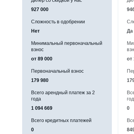
дилер со скидкой у нас
ди
927 000
94
Сложность в одобрении
Сл
Нет
Да
Минимальный первоначальный
Ми
взнос
вз
от 89 000
от 
Первоначальный взнос
Пе
179 980
17
Всего арендный платеж за 2
Вс
года
го
1 094 669
0
Всего кредитных платежей
Вс
0
84