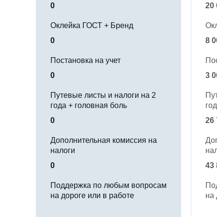
0
20
Оклейка ГОСТ + Бренд
Ок
0
8 0
Постановка на учет
По
0
3 0
Путевые листы и налоги на 2
Пу
года + головная боль
год
0
26
Дополнительная комиссия на
До
налоги
на
0
43
Поддержка по любым вопросам
По
на дороге или в работе
на 