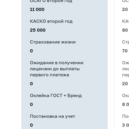
ОСАГО второй год
ОС
11 000
20
КАСКО второй год
КА
25 000
80
Страхование жизни
Ст
0
70
Ожидание в получении
Ож
лицензии до выплаты
ли
первого платежа
пе
0
20
Оклейка ГОСТ + Бренд
Ок
0
8 
Постановка на учет
По
0
3 