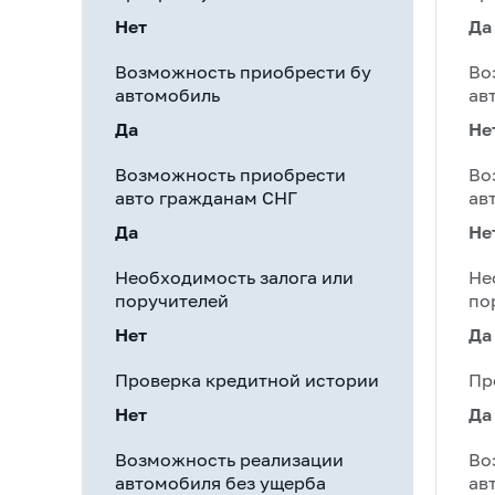
Нет
Да
Возможность приобрести бу
Во
автомобиль
ав
Да
Не
Возможность приобрести
Во
авто гражданам СНГ
ав
Да
Не
Необходимость залога или
Не
поручителей
по
Нет
Да
Проверка кредитной истории
Пр
Нет
Да
Возможность реализации
Во
автомобиля без ущерба
ав