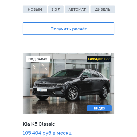
НОВЫЙ
3.0 Л
АВТОМАТ
ДИЗЕЛЬ
Получить расчёт
В НАЛИЧИИ
ПОД ЗАКАЗ
ТАКСИ/ЛИЧНОЕ
ВИДЕО
Kia K5 Classic
105 404 руб в месяц