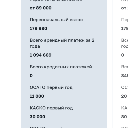
от 89 000
от
Первоначальный взнос
Пе
179 980
17
Всего арендный платеж за 2
Вс
года
го
1 094 669
0
Всего кредитных платежей
Вс
0
84
ОСАГО первый год
ОС
11 000
20
КАСКО первый год
КА
30 000
80