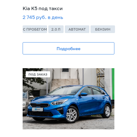
Kia K5 под такси
2 745 руб. в день
С ПРОБЕГОМ
2.0 Л
АВТОМАТ
БЕНЗИН
Подробнее
ПОД ЗАКАЗ
ПОД ЗАКАЗ
ПОД ЗАКАЗ