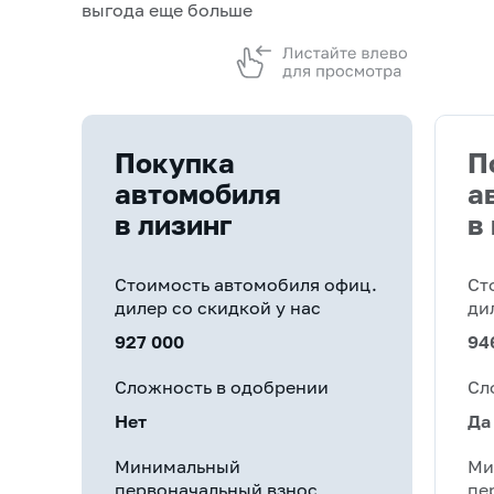
выгода еще больше
Покупка
П
автомобиля
а
в лизинг
в
Стоимость автомобиля офиц.
Ст
дилер со скидкой у нас
ди
927 000
94
Сложность в одобрении
Сл
Нет
Да
Минимальный
Ми
первоначальный взнос
пе