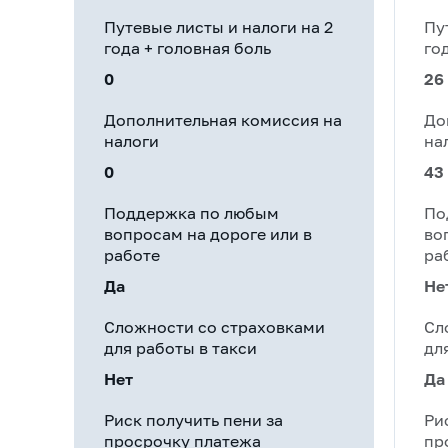
Путевые листы и налоги на 2
Пу
года + головная боль
го
0
26
Дополнительная комиссия на
До
налоги
на
0
43
Поддержка по любым
По
вопросам на дороге или в
во
работе
ра
Да
Не
Сложности со страховками
Сл
для работы в такси
дл
Нет
Да
Риск получить пени за
Ри
просрочку платежа
пр