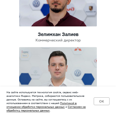
Зелимхан Залиев
Коммерческий директор
На сайте используется технология cookie, сервис web-
аналитики Яндекс. Метрика, собираются пользовательские
данные. Оставаясь на сайте, вы соглашаетесь с их
Андрей Шориков
OK
использованием в соответствии с нашей
Политикой в
отношении обработки персональных данных
Руководитель отдела продаж
и
Согласием на
обработку персональных данных
.