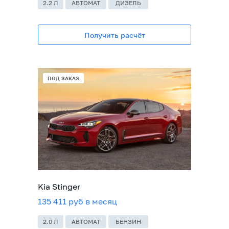
2.2 Л
АВТОМАТ
ДИЗЕЛЬ
Получить расчёт
В НАЛИЧИИ
ПОД ЗАКАЗ
Kia Stinger
135 411 руб в месяц
2.0 Л
АВТОМАТ
БЕНЗИН