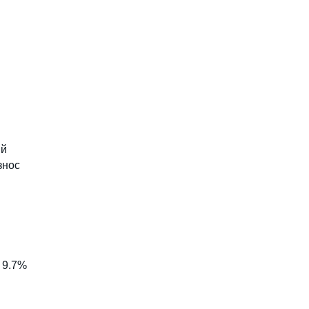
ый
знос
 9.7%