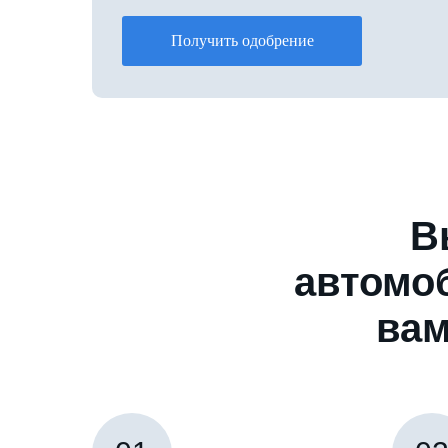
Получить одобрение
В
автомо
вам