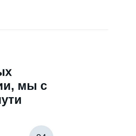
ых
и, мы с
пути