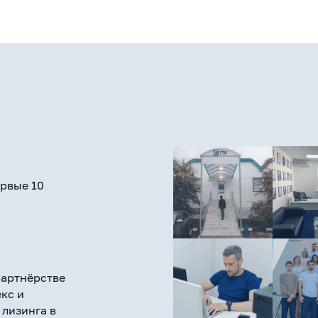
ервые 10
партнёрстве
кс и
 лизинга в