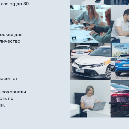
easing до 30
оскве для
личество
пасен от
 сохранили
сть по
и.