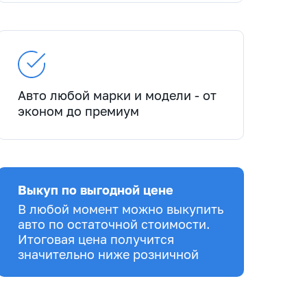
Авто любой марки и модели - от
эконом до премиум
Выкуп по выгодной цене
В любой момент можно выкупить
авто по остаточной стоимости.
Итоговая цена получится
значительно ниже розничной