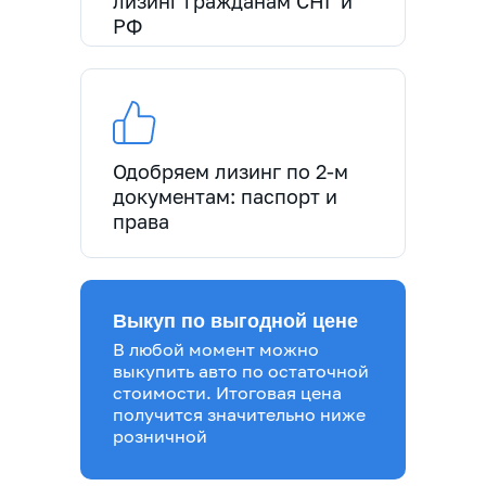
лизинг гражданам СНГ и
РФ
Одобряем лизинг по 2-м
документам: паспорт и
права
Выкуп по выгодной цене
В любой момент можно
выкупить авто по остаточной
стоимости. Итоговая цена
получится значительно ниже
розничной