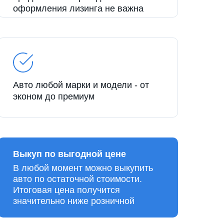
оформления лизинга не важна
Авто любой марки и модели - от
эконом до премиум
Выкуп по выгодной цене
В любой момент можно выкупить
авто по остаточной стоимости.
Итоговая цена получится
значительно ниже розничной