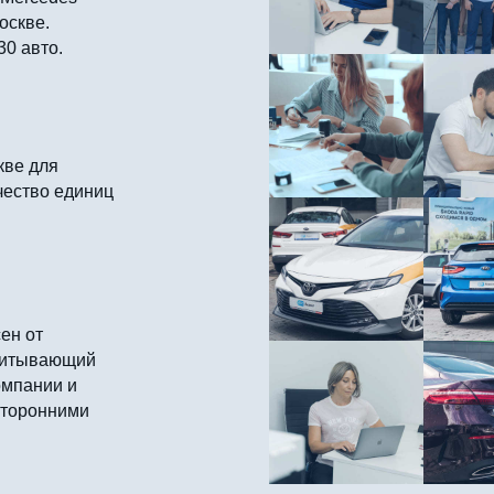
оскве.
30 авто.
кве для
чество единиц
ен от
считывающий
омпании и
сторонними