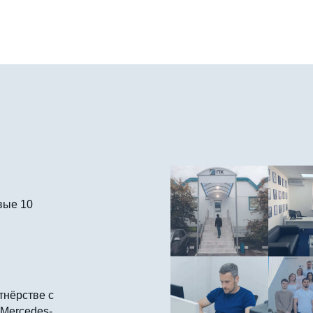
вые 10
тнёрстве с
 Mercedes-