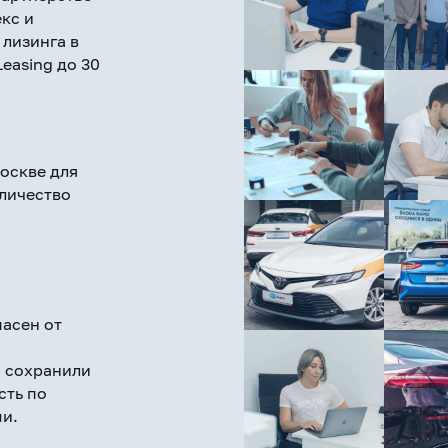
кс и
 лизинга в
easing до 30
оскве для
личество
пасен от
 сохранили
сть по
и.