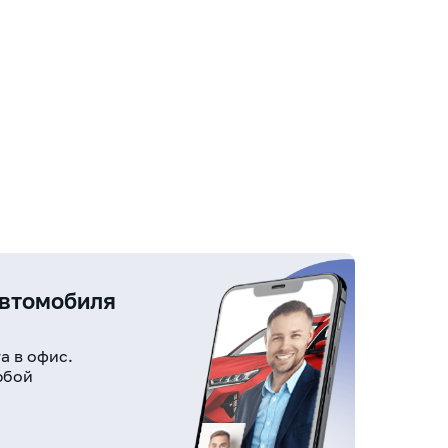
автомобиля
а в офис.
юбой