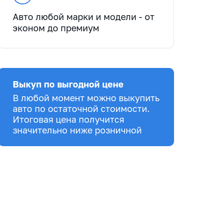
Авто любой марки и модели - от
эконом до премиум
Выкуп по выгодной цене
В любой момент можно выкупить
авто по остаточной стоимости.
Итоговая цена получится
значительно ниже розничной