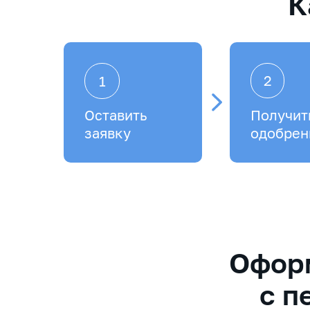
К
2
1
Оставить
Получит
заявку
одобрен
Оформ
с п