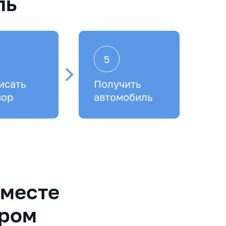
ль
5
исать
Получить
вор
автомобиль
вместе
ером