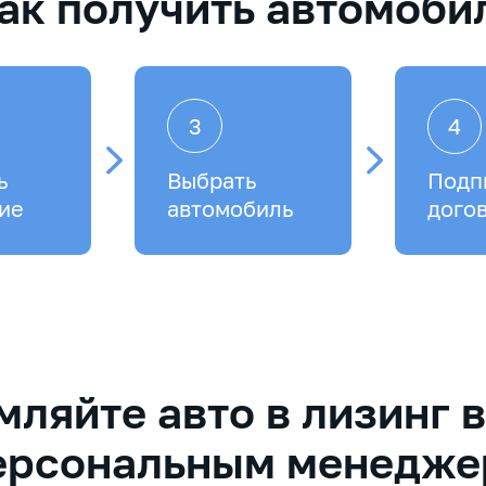
ак получить автомоби
3
4
ь
Выбрать
Подп
ие
автомобиль
дого
ляйте авто в лизинг 
ерсональным менедж