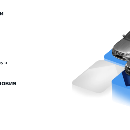
и
ную
ловия
и