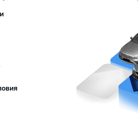
и
ю
ловия