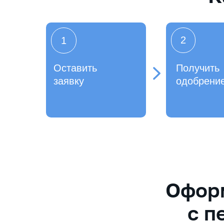
2
1
Оставить
Получить
заявку
одобрени
Оформ
с п