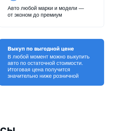
Авто любой марки и модели —
от эконом до премиум
Выкуп по выгодной цене
В любой момент можно выкупить
авто по остаточной стоимости.
Итоговая цена получится
значительно ниже розничной
осы