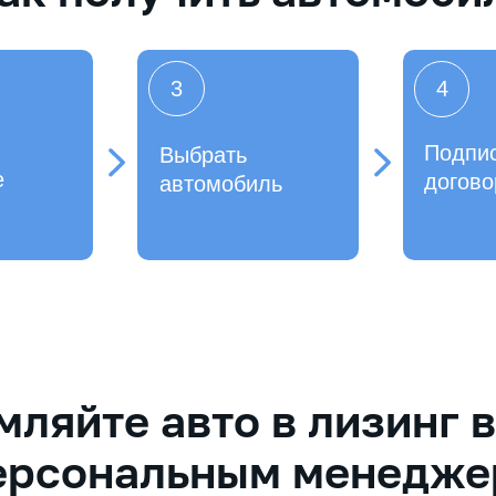
3
4
Подпи
Выбрать
е
догово
автомобиль
ляйте авто в лизинг 
ерсональным менедж