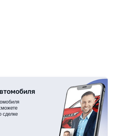
автомобиля
томобиля
 сможете
о сделке