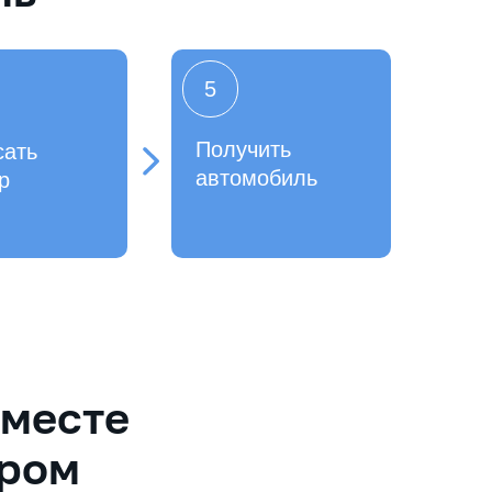
5
Получить
сать
автомобиль
р
вместе
ером