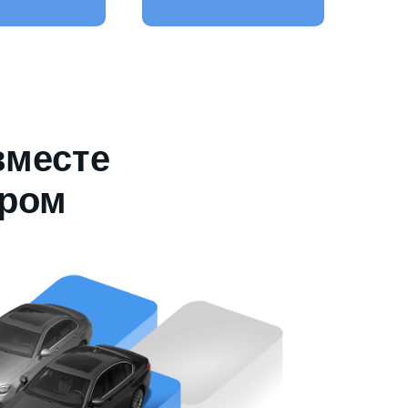
вместе
ером