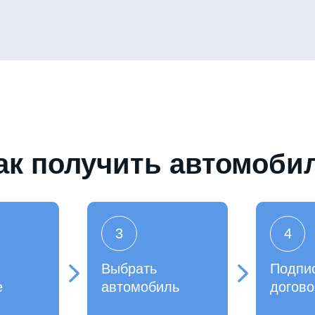
ак получить автомоби
3
4
Выбрать
Подпи
е
автомобиль
догово