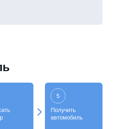
ль
5
сать
Получить
р
автомобиль