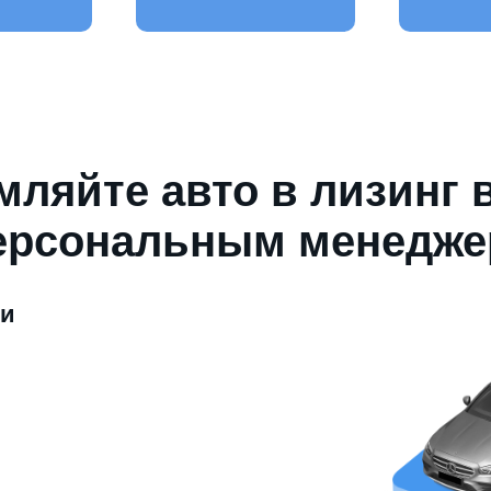
ляйте авто в лизинг 
ерсональным менедж
ми