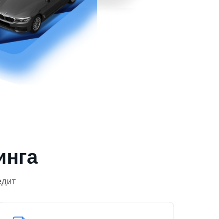
инга
едит