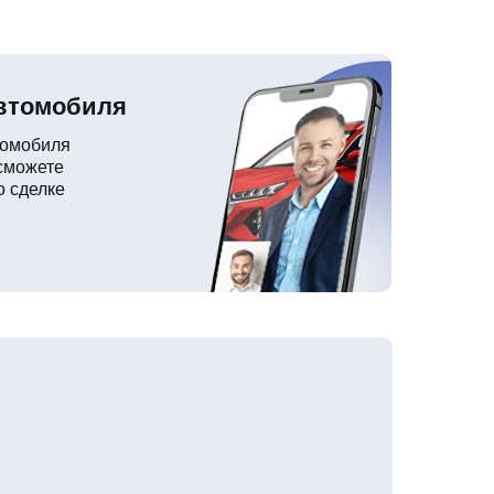
автомобиля
томобиля
 сможете
о сделке