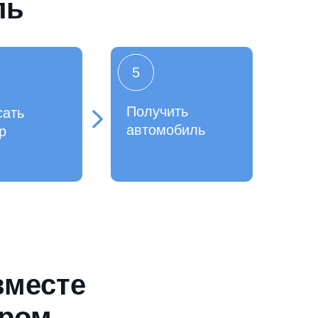
ль
5
Получить
сать
автомобиль
р
вместе
ером