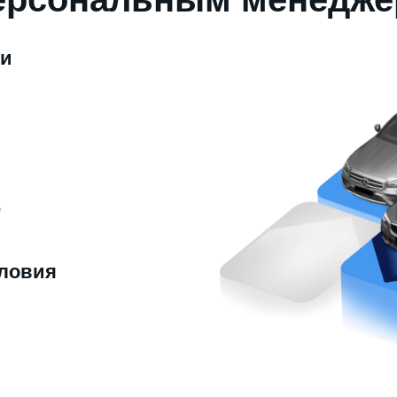
ми
ю
ловия