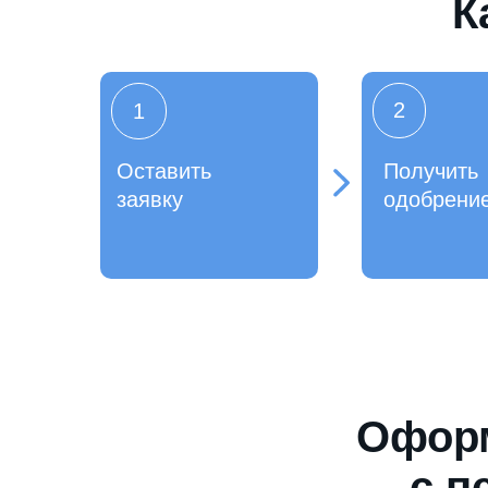
К
2
1
Оставить
Получить
заявку
одобрени
Оформ
с п