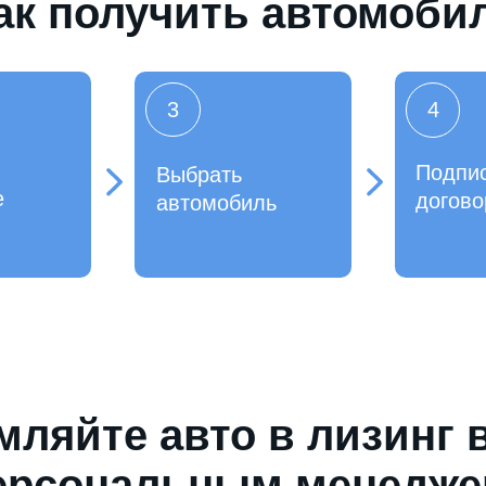
ак получить автомоби
3
4
Подпи
Выбрать
е
догово
автомобиль
ляйте авто в лизинг 
ерсональным менедж