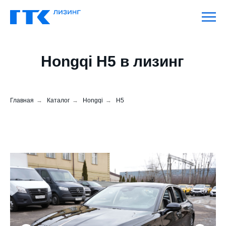
Hongqi H5 в лизинг
Главная
→
Каталог
→
Hongqi
→
H5