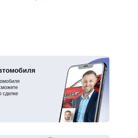
автомобиля
томобиля
 сможете
о сделке