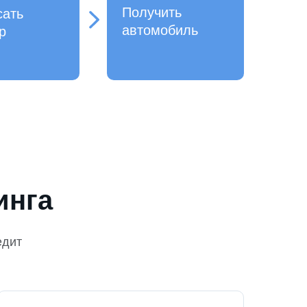
Получить
сать
автомобиль
р
инга
едит