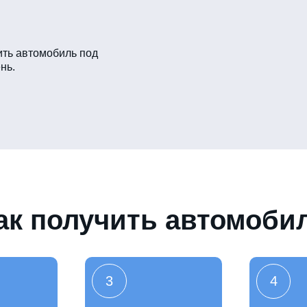
ть автомобиль под
нь.
ак получить автомоби
3
4